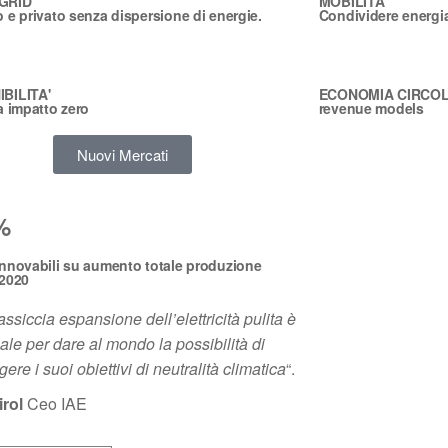
GRID
MOBILITA'
 e privato senza dispersione di energie.
Condividere energia
BILITA'
ECONOMIA CIRCO
a impatto zero
revenue models
Nuovi Mercati
%
innovabili su aumento totale produzione
 2020
siccia espansione dell’elettricità pulita è
ale per dare al mondo la possibilità di
ere i suoi obiettivi di neutralità climatica
“.
irol
Ceo IAE