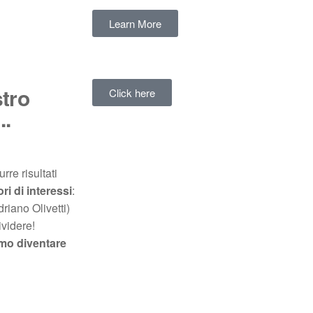
Learn More
tro
Click here
..
rre risultati
ori di interessi
:
driano Olivetti)
videre!
emo diventare