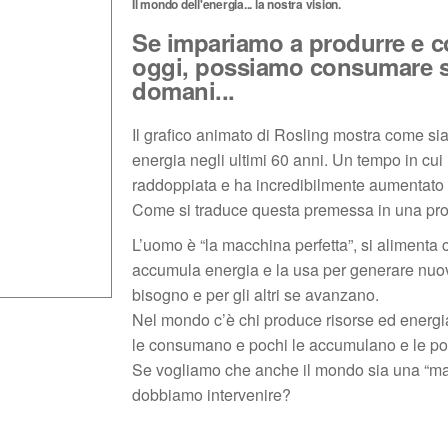
Il mondo dell'energia... la nostra vision.
Se impariamo a produrre e c
oggi, possiamo consumare s
domani...
Il grafico animato di Rosling mostra come sia
energia negli ultimi 60 anni. Un tempo in cui
raddoppiata e ha incredibilmente aumentato il
Come si traduce questa premessa in una pros
L’uomo è “la macchina perfetta”, si alimenta 
accumula energia e la usa per generare nuov
bisogno e per gli altri se avanzano.
Nel mondo c’è chi produce risorse ed energia, 
le consumano e pochi le accumulano e le po
Se vogliamo che anche il mondo sia una “macc
dobbiamo intervenire?