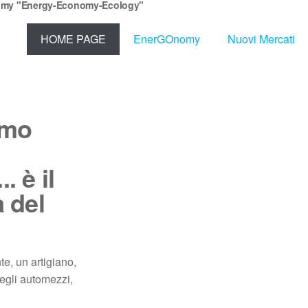
my "Energy-Economy-Ecology"
HOME PAGE
EnerGOnomy
Nuovi Mercati
emo
. è il
a del
e, un artigiano,
degli automezzi,