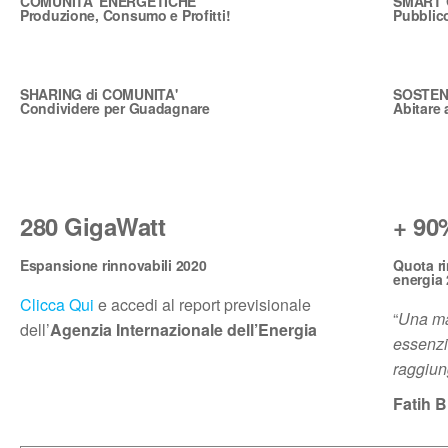
COMUNITA' ENERGETICHE
SMART 
Produzione, Consumo e Profitti!
Pubblico
SHARING di COMUNITA'
SOSTENI
Condividere per Guadagnare
Abitare 
280 GigaWatt
+ 90
Espansione rinnovabili 2020
Quota r
energia
Clicca Qui
e accedi al report previsionale
“
Una mas
dell’
Agenzia Internazionale dell’Energia
essenzi
raggiung
Fatih B