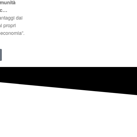
omunità
etc…
antaggi dai
i propri
a economia”.