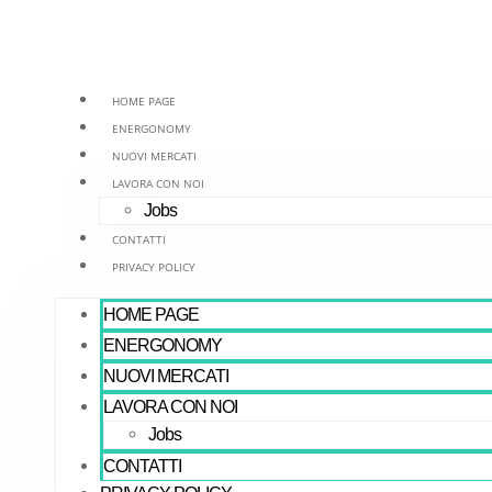
Vai
al
contenuto
HOME PAGE
ENERGONOMY
NUOVI MERCATI
LAVORA CON NOI
Jobs
CONTATTI
PRIVACY POLICY
HOME PAGE
ENERGONOMY
NUOVI MERCATI
LAVORA CON NOI
Jobs
CONTATTI