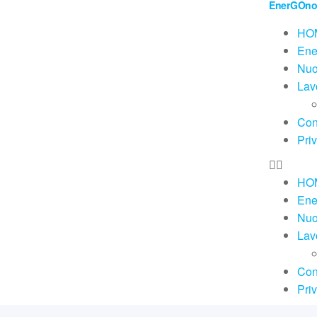
EnerGOno
HO
En
Nuo
Lav
Cont
Pri
HO
En
Nuo
Lav
Cont
Pri