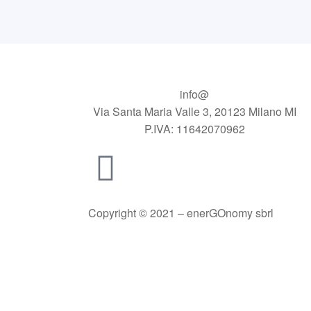
info@
Via Santa Maria Valle 3, 20123 Milano MI
P.IVA: 11642070962
Copyright © 2021 – enerGOnomy sbrl