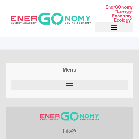
EnerGOnomy
"Energy-
Economy-
Ecology"
NUOVI MERCATI
LAVORA CON NOI
PRIVACY POLICY
Menu
info@