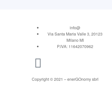
info@
Via Santa Maria Valle 3, 20123
Milano MI
P.IVA: 11642070962
Copyright © 2021 – enerGOnomy sbrl