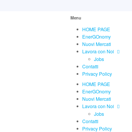
Menu
HOME PAGE
EnerGOnomy
Nuovi Mercati
Lavora con Noi
Jobs
Contatti
Privacy Policy
HOME PAGE
EnerGOnomy
Nuovi Mercati
Lavora con Noi
Jobs
Contatti
Privacy Policy