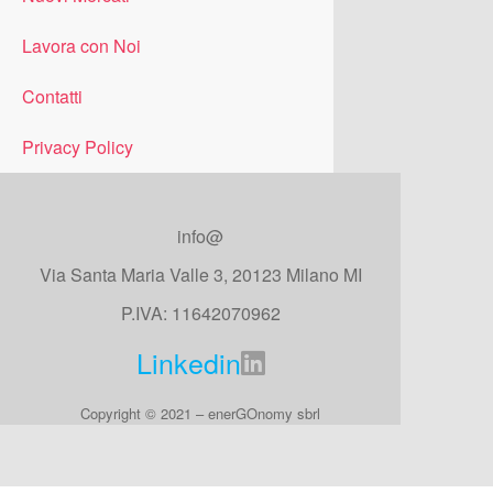
Lavora con Noi
Contatti
Privacy Policy
info@
Via Santa Maria Valle 3, 20123 Milano MI
P.IVA: 11642070962
Linkedin
Copyright © 2021 – enerGOnomy sbrl