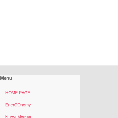
Vai
al
contenuto
Menu
HOME PAGE
EnerGOnomy
Nuovi Mercati