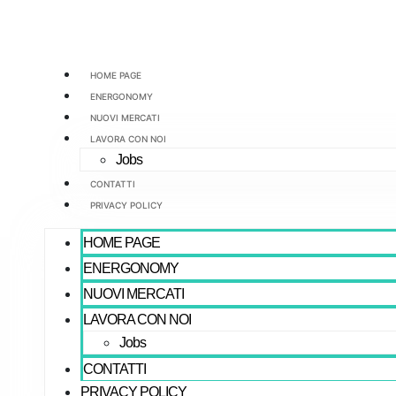
Vai
al
contenuto
HOME PAGE
ENERGONOMY
NUOVI MERCATI
LAVORA CON NOI
Jobs
CONTATTI
PRIVACY POLICY
HOME PAGE
ENERGONOMY
NUOVI MERCATI
LAVORA CON NOI
Jobs
CONTATTI
PRIVACY POLICY