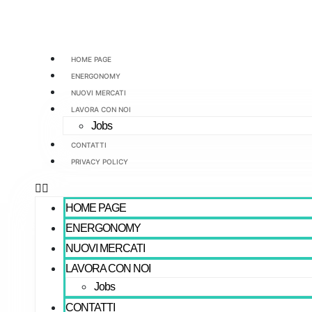
Vai
al
contenuto
HOME PAGE
ENERGONOMY
NUOVI MERCATI
LAVORA CON NOI
Jobs
CONTATTI
PRIVACY POLICY
HOME PAGE
ENERGONOMY
NUOVI MERCATI
LAVORA CON NOI
Jobs
CONTATTI