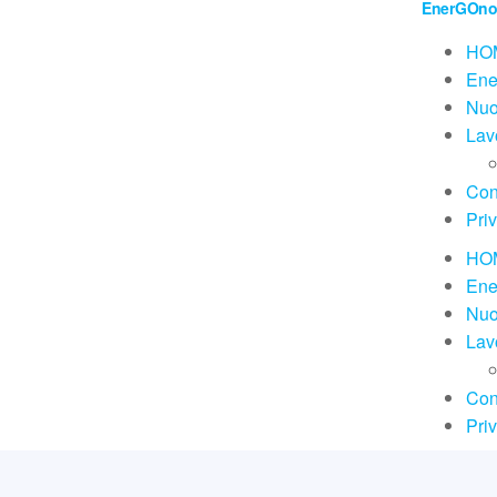
EnerGOno
HO
En
Nuo
Lav
Cont
Pri
HO
En
Nuo
Lav
Cont
Pri