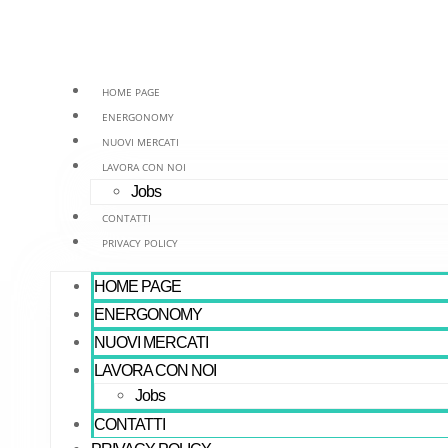
Vai
al
contenuto
HOME PAGE
ENERGONOMY
NUOVI MERCATI
LAVORA CON NOI
Jobs
CONTATTI
PRIVACY POLICY
HOME PAGE
ENERGONOMY
NUOVI MERCATI
LAVORA CON NOI
Jobs
CONTATTI