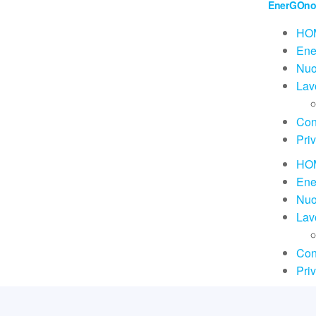
EnerGOno
HO
En
Nuo
Lav
Cont
Pri
HO
En
Nuo
Lav
Cont
Pri