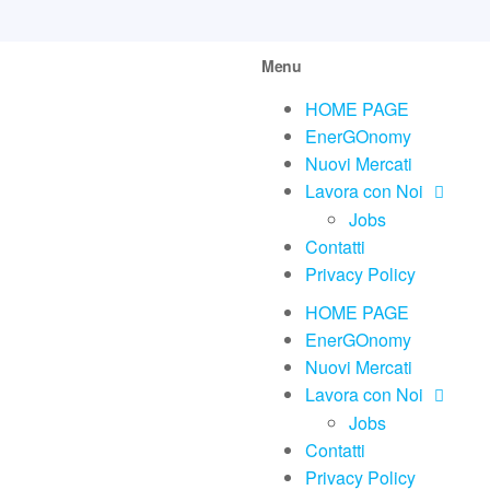
Menu
HOME PAGE
EnerGOnomy
Nuovi Mercati
Lavora con Noi
Jobs
Contatti
Privacy Policy
HOME PAGE
EnerGOnomy
Nuovi Mercati
Lavora con Noi
Jobs
Contatti
Privacy Policy