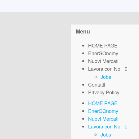
Menu
HOME PAGE
EnerGOnomy
Nuovi Mercati
Lavora con Noi
Jobs
Contatti
Privacy Policy
HOME PAGE
EnerGOnomy
Nuovi Mercati
Lavora con Noi
Jobs