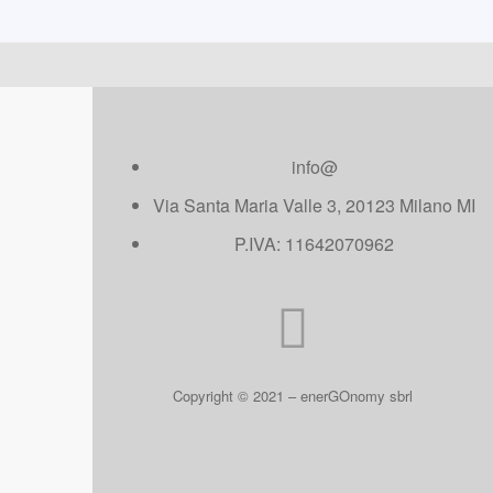
info@
Via Santa Maria Valle 3, 20123 Milano MI
P.IVA: 11642070962
Copyright © 2021 – enerGOnomy sbrl